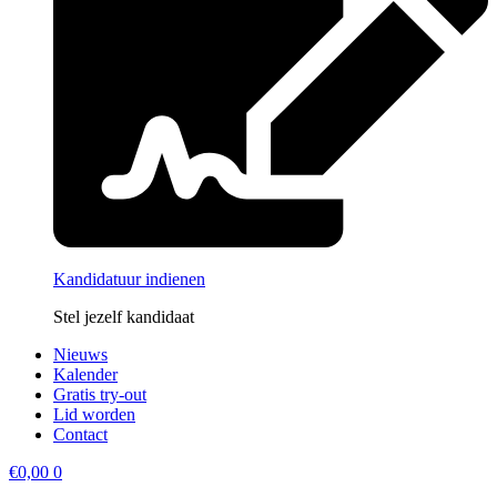
Kandidatuur indienen
Stel jezelf kandidaat
Nieuws
Kalender
Gratis try-out
Lid worden
Contact
€
0,00
0