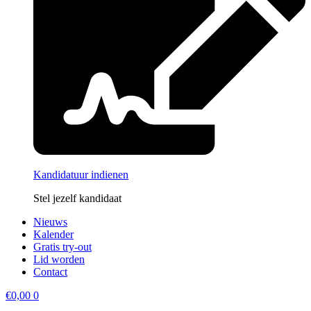
Kandidatuur indienen
Stel jezelf kandidaat
Nieuws
Kalender
Gratis try-out
Lid worden
Contact
€
0,00
0