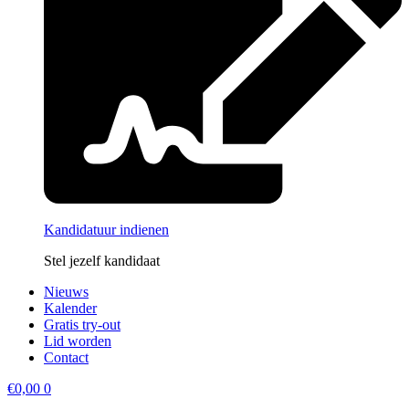
Kandidatuur indienen
Stel jezelf kandidaat
Nieuws
Kalender
Gratis try-out
Lid worden
Contact
€
0,00
0