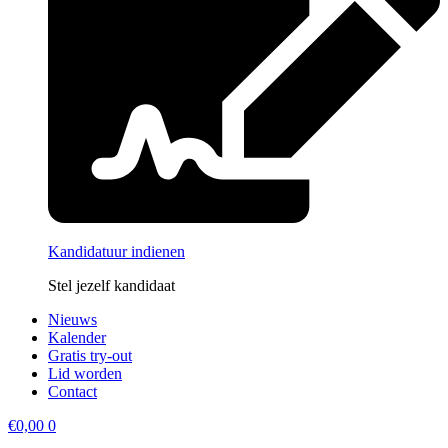
Kandidatuur indienen
Stel jezelf kandidaat
Nieuws
Kalender
Gratis try-out
Lid worden
Contact
€
0,00
0